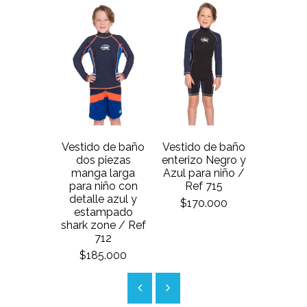
Camis
Vestido de baño
Vestido de baño
baño 
dos piezas
enterizo Negro y
larga p
manga larga
Azul para niño /
con m
para niño con
Ref 715
shark zo
detalle azul y
$170.000
7
estampado
shark zone / Ref
$120
712
$185.000