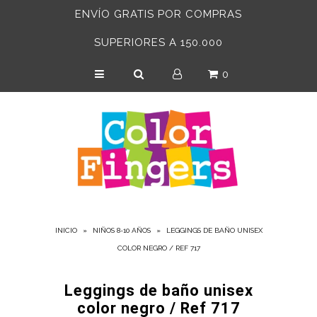
ENVÍO GRATIS POR COMPRAS
SUPERIORES A 150.000
INICIO
0
BEBÉS 6-24 MESES
NIÑAS
NIÑOS
ACCESORIOS
ADULTOS
INICIO
»
NIÑOS 8-10 AÑOS
»
LEGGINGS DE BAÑO UNISEX
COLOR NEGRO / REF 717
Leggings de baño unisex
color negro / Ref 717