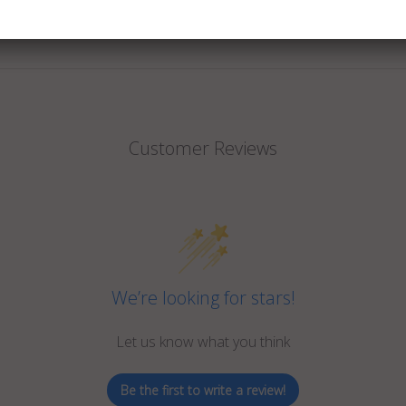
Customer Reviews
We’re looking for stars!
Let us know what you think
Be the first to write a review!