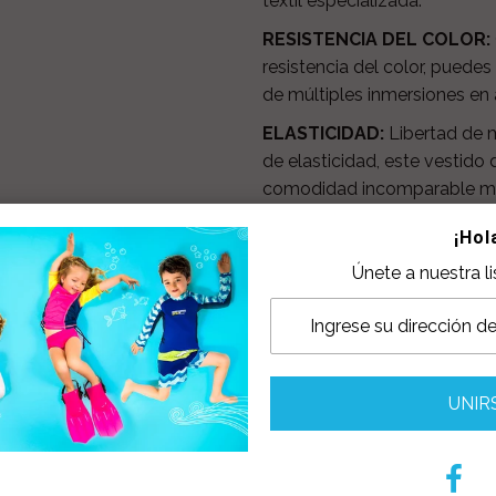
textil especializada.
RESISTENCIA DEL COLOR:
resistencia del color, puede
de múltiples inmersiones en 
ELASTICIDAD:
Libertad de 
de elasticidad, este vestido
comodidad incomparable mien
MICROFIBRA:
Suavidad inigu
¡Hol
están confeccionados con mi
Únete a nuestra l
mayor número de filamentos 
SECADO RAPIDO:
La divers
Con nuestra tecnología de s
y el secado rápido del textil
TRANSPIRACIÓN:
Tecnología
Share:
Facebook
Twit