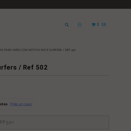
0
$0
AS PARA NIÑO CON MOTIVO RACE SURFERS / REF 502
rfers / Ref 502
s
PF50+