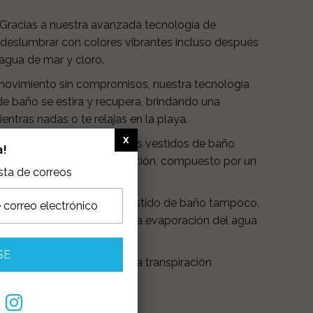
Gracias a nuestra avanzada tecnología de
s deslumbrar con colores vibrantes incluso después
agua de mar y cloro.
movimiento sin compromisos, nuestra tecnología
 de baño se estira y recupera, brindando una
tras nadas o te relajas en la playa.
alable para tu piel, nuestros vestidos de baño
a!
crofibra de última generación, compuesto por un
ista de correos
que un hilo normal.
ión no espera, y nuestro vestido de baño tampoco.
ecado rápido que permite la evaporación del agua
 que protege el color de la transpiración
ter
Pinterest