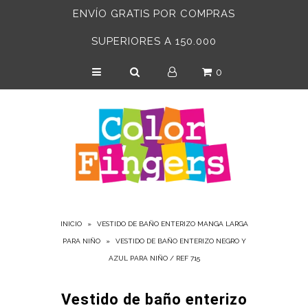
ENVÍO GRATIS POR COMPRAS
SUPERIORES A 150.000
INICIO
0
BEBÉS 6-24 MESES
NIÑAS
NIÑOS
ACCESORIOS
ADULTOS
INICIO
»
VESTIDO DE BAÑO ENTERIZO MANGA LARGA
PARA NIÑO
»
VESTIDO DE BAÑO ENTERIZO NEGRO Y
AZUL PARA NIÑO / REF 715
Vestido de baño enterizo