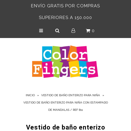
ENVÍO GRATIS POR COMPRAS
SUPERIORES A 150.000
INICIO
0
BEBÉS 6-24 MESES
NIÑAS
NIÑOS
ACCESORIOS
ADULTOS
INICIO
»
VESTIDO DE BAÑO ENTERIZO PARA NIÑA
»
VESTIDO DE BAÑO ENTERIZO PARA NIÑA CON ESTAMPADO
DE MANDALAS / REF 811
Vestido de baño enterizo